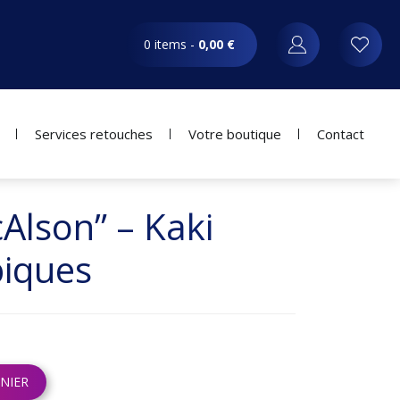
0 items -
0,00
€
Services retouches
Votre boutique
Contact
cAlson” – Kaki
piques
NIER