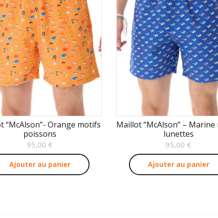
ot “McAlson”- Orange motifs
Maillot “McAlson” – Marine 
poissons
lunettes
95,00
€
95,00
€
Ajouter au panier
Ajouter au panier