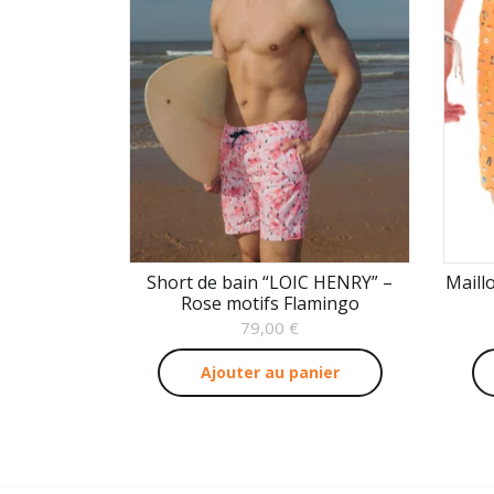
Short de bain “LOIC HENRY” –
Maill
Rose motifs Flamingo
79,00
€
Ajouter au panier