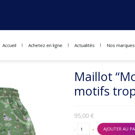
Accueil
Achetez en ligne
Actualités
Nos marques
Maillot “M
motifs tro
95,00
€
AJOUTER AU PA
-
+