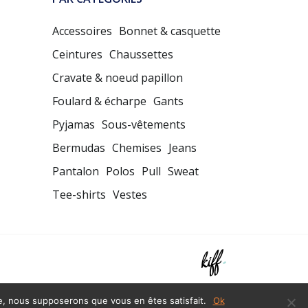
Accessoires
Bonnet & casquette
Ceintures
Chaussettes
Cravate & noeud papillon
Foulard & écharpe
Gants
Pyjamas
Sous-vêtements
Bermudas
Chemises
Jeans
Pantalon
Polos
Pull
Sweat
Tee-shirts
Vestes
te, nous supposerons que vous en êtes satisfait.
Ok