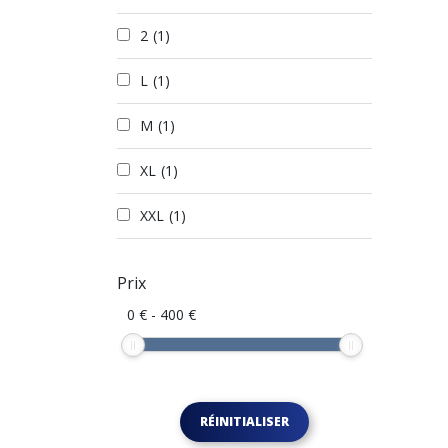
2
(1)
L
(1)
M
(1)
XL
(1)
XXL
(1)
Prix
0
€
-
400
€
RÉINITIALISER