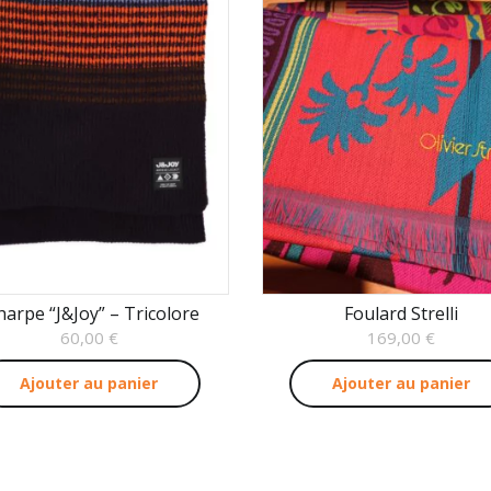
harpe “J&Joy” – Tricolore
Foulard Strelli
60,00
€
169,00
€
Ajouter au panier
Ajouter au panier