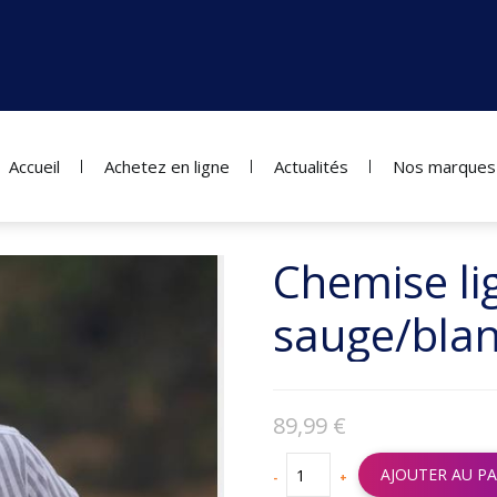
Accueil
Achetez en ligne
Actualités
Nos marques
Chemise li
sauge/bla
89,99
€
AJOUTER AU PA
-
+