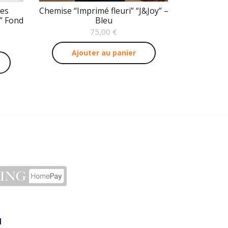
es
Chemise “Imprimé fleuri” “J&Joy” –
” Fond
Bleu
75,00
€
Ajouter au panier
N