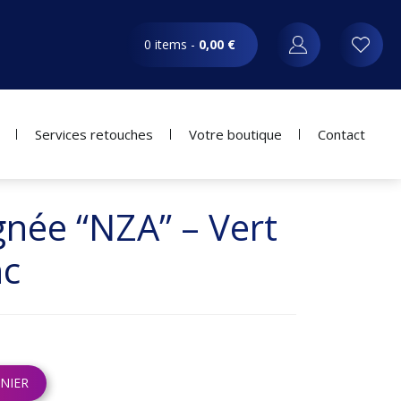
0 items -
0,00
€
Services retouches
Votre boutique
Contact
gnée “NZA” – Vert
nc
NIER